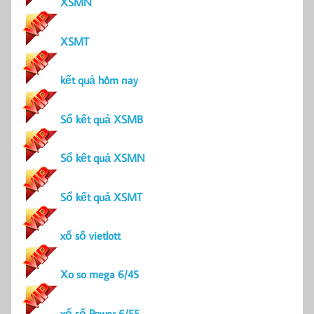
XSMN
XSMT
kết quả hôm nay
Sổ kết quả XSMB
Sổ kết quả XSMN
Sổ kết quả XSMT
xổ số vietlott
Xo so mega 6/45
xổ số Power 6/55