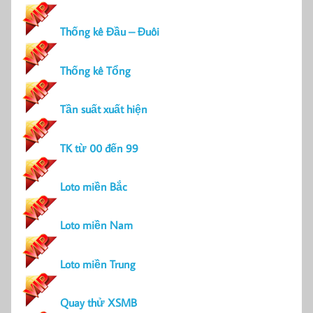
Thống kê Đầu – Đuôi
Thống kê Tổng
Tần suất xuất hiện
TK từ 00 đến 99
Loto miền Bắc
Loto miền Nam
Loto miền Trung
Quay thử XSMB