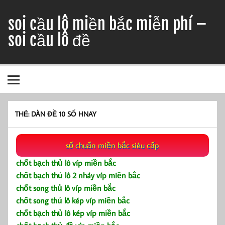
Skip
to
soi cầu lô miền bắc miễn phí –
content
soi cầu lô đề
soi cầu lô miền bắc miễn phí – soi cầu lô đề
THẺ:
DÀN ĐỀ 10 SỐ HNAY
số chuẩn miền bắc siêu cấp
chốt bạch thủ lô víp miền bắc
chốt bạch thủ lô 2 nháy víp miền bắc
chốt song thủ lô víp miền bắc
chốt song thủ lô kép víp miền bắc
chốt bạch thủ lô kép víp miền bắc