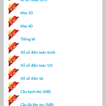
Max 3D
Max 4D
Thống kê
Xổ số điện toán 6x36
Xổ số điện toán 123
Xổ số thần tài
Cầu bạch thủ (MB)
Cầu lật liên tục (MB)