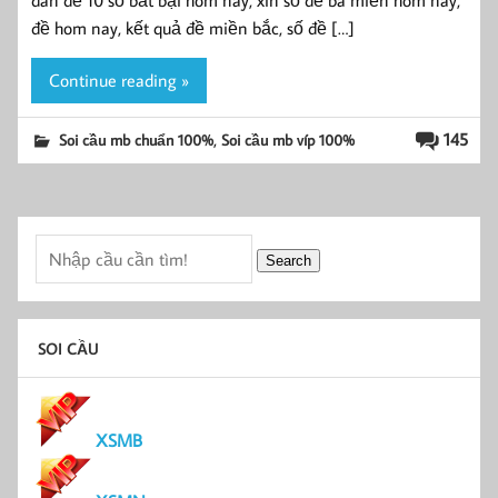
dàn đề 10 số bất bại hôm nay, xin số đề ba miền hôm nay,
đề hom nay, kết quả đề miền bắc, số đề […]
Continue reading »
,
145
Soi cầu mb chuẩn 100%
Soi cầu mb víp 100%
Search
SOI CẦU
XSMB