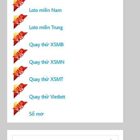
Loto miền Nam
Loto miền Trung
Quay thử XSMB
Quay thử XSMN
Quay thử XSMT
Quay thử Vietlott
Sổ mơ