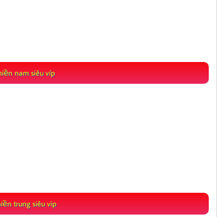
miền nam siêu víp
iền trung siêu vip