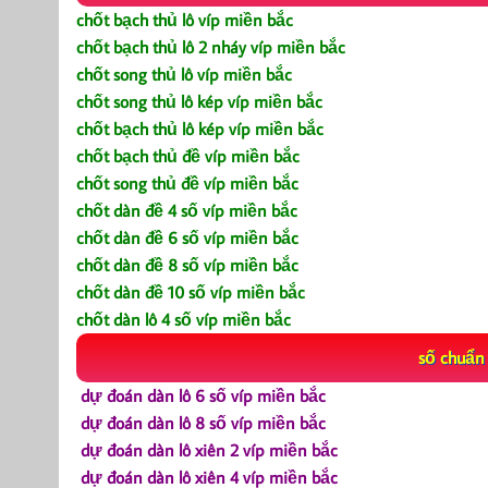
chốt bạch thủ lô víp miền bắc
chốt bạch thủ lô 2 nháy víp miền bắc
chốt song thủ lô víp miền bắc
chốt song thủ lô kép víp miền bắc
chốt bạch thủ lô kép víp miền bắc
chốt bạch thủ đề víp miền bắc
chốt song thủ đề víp miền bắc
chốt dàn đề 4 số víp miền bắc
chốt dàn đề 6 số víp miền bắc
chốt dàn đề 8 số víp miền bắc
chốt dàn đề 10 số víp miền bắc
chốt dàn lô 4 số víp miền bắc
số chuẩn 
dự đoán dàn lô 6 số víp miền bắc
dự đoán dàn lô 8 số víp miền bắc
dự đoán dàn lô xiên 2 víp miền bắc
dự đoán dàn lô xiên 4 víp miền bắc