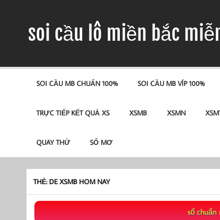
Skip
to
content
soi cầu lô miền bắc miễn
soi cầu lô miền bắc miễn phí – soi cầu lô đề
SOI CẦU MB CHUẨN 100%
SOI CẦU MB VÍP 100%
TRỰC TIẾP KẾT QUẢ XS
XSMB
XSMN
XSM
QUAY THỬ
SỔ MƠ
THẺ:
DE XSMB HOM NAY
số chuẩn 