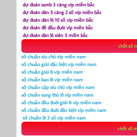
dự đoán xsmb 3 càng víp miền bắc
dự đoán dàn 3 càng 2 số víp miền bắc
dự đoán dàn lô 10 số víp miền bắc
dự đoán đề đầu đuôi víp miền bắc
dự đoán dàn lô xiên 3 miền bắc
chốt số 
số chuẩn xíu chủ víp miền nam
số chuẩn giải đặc biệt víp miền nam
số chuẩn giải 8 víp miền nam
số chuẩn bao lô víp miền nam
số chuẩn cặp xíu chủ víp miền nam
số chuẩn song thủ lô víp miền nam
số chuẩn đầu đuôi giải 8 víp miền nam
số chuẩn đầu đuôi đặc biệt víp miền nam
số chuẩn lô 3 số víp miền nam
chốt số m