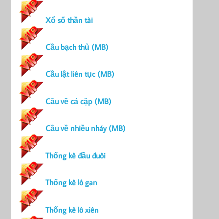
Xổ số thần tài
Cầu bạch thủ (MB)
Cầu lật liên tục (MB)
Cầu về cả cặp (MB)
Cầu về nhiều nháy (MB)
Thống kê đầu đuôi
Thống kê lô gan
Thống kê lô xiên