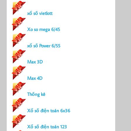
xổ số vietlott
Xo so mega 6/45
xổ số Power 6/55
Max 3D
Max 4D
Thống kê
Xổ số điện toán 6x36
Xổ số điện toán 123